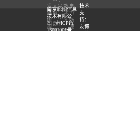
技术
发
人平
数
电
南京聪图信息
支
展
台
字
力
技术有限公
持：
历
人
能
司
苏ICP备
数字
友博
程
源
16001001号
孪生
数
网络
荣
平台
字
智
誉
孪
能
数据
资
生
制
中台
质
造
数
AIoT
合
据
气
系统
作
底
象
伙
座
数
伴
据
联
系
我
们