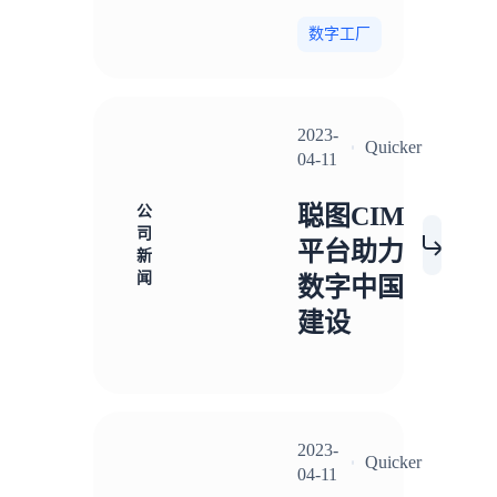
数字工厂
2023-
Quicker
04-11
聪图CIM
公
司
平台助力
新
闻
数字中国
建设
2023-
Quicker
04-11